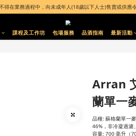
不得在業務過程中，向未成年人(18歲以下人士)售賣或供應
全港接近60間 Bar Pacific 分店免運費自取 或加運費送貨上
全港接近60間 Bar Pacific 分店免運費自取 或加運費送貨上
®
課程及工作坊
包場服務
品酒指南
最新活動
Arran
蘭單一
品種: 蘇格蘭單一麥
46%，非冷凝過濾
容量: 700 毫升（7