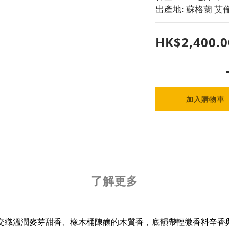
出產地: 蘇格蘭 艾倫島 
HK$2,400.0
加入購物車
了解更多
交織溫潤麥芽甜香、橡木桶陳釀的木質香，底韻帶輕微香料辛香