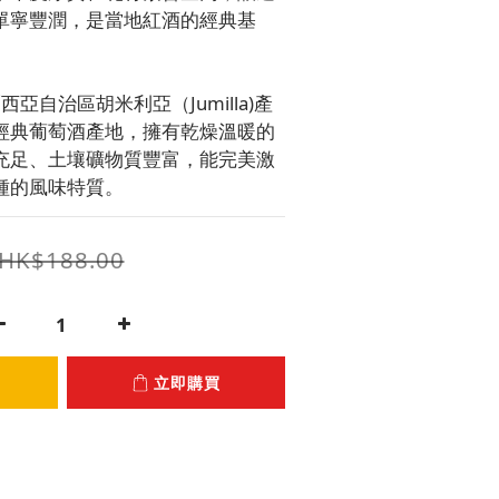
單寧豐潤，是當地紅酒的經典基
西亞自治區胡米利亞（Jumilla)產
經典葡萄酒產地，擁有乾燥溫暖的
充足、土壤礦物質豐富，能完美激
種的風味特質。
HK$188.00
立即購買