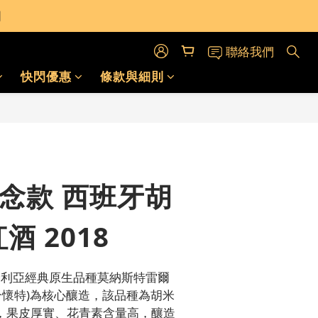
門
門
令人醺醉的酒類。
聯絡我們
快閃優惠
條款與細則
門
立即購買
 紀念款 西班牙胡
酒 2018
米利亞經典原生品種莫納斯特雷爾
 / 慕合懷特)為核心釀造，該品種為胡米
，果皮厚實、花青素含量高，釀造