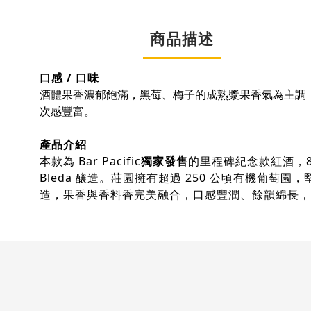
商品描述
口感 / 口味
酒體果香濃郁飽滿，黑莓、梅子的成熟漿果香氣為主調
次感豐富。
產品介紹
本款為 Bar Pacific
獨家發售
的里程碑紀念款紅酒，84
Bleda 釀造。莊園擁有超過 250 公頃有機
造，果香與香料香完美融合，口感豐潤、餘韻綿長，