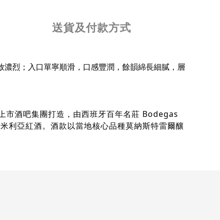
送貨及付款方式
放濃烈；入口單寧順滑，口感豐潤，餘韻綿長細膩，層
首家上市酒吧集團打造，由西班牙百年名莊 Bodegas
的胡米利亞紅酒。酒款以當地核心品種莫納斯特雷爾釀