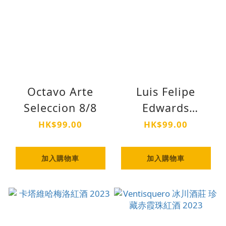
Octavo Arte
Luis Felipe
Seleccion 8/8
Edwards
Cabernet
HK$99.00
HK$99.00
Sauvignon
加入購物車
加入購物車