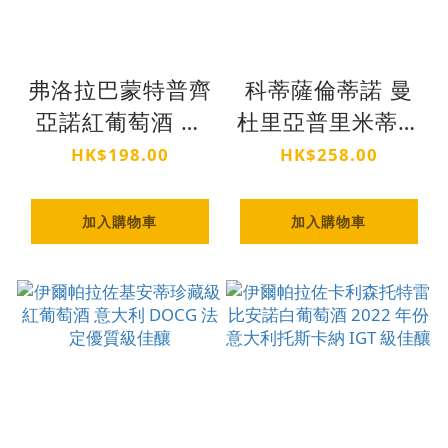
弗洛拉巴蒙特普齊
科蒂薩倫蒂諾 曼
亞諾紅葡萄酒 意
杜里亞普里米蒂沃
大利阿布鲁佐
紅葡萄酒
HK$198.00
HK$258.00
DOC 法定級佳釀
加入購物車
加入購物車