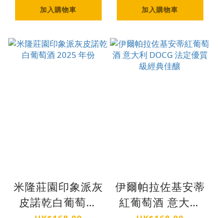
加入購物車
加入購物車
米隆莊園印象派灰
伊爾帕拉佐基安蒂
皮諾乾白葡萄酒
紅葡萄酒 意大利
2025 年份
DOCG 法定優質級