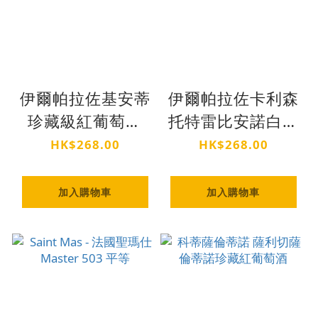
伊爾帕拉佐基安蒂
伊爾帕拉佐卡利森
珍藏級紅葡萄酒
托特雷比安諾白葡
意大利 DOCG 法
萄酒 2022 年份 意
HK$268.00
HK$268.00
定優質級佳釀
大利托斯卡納 IGT
級佳釀
加入購物車
加入購物車