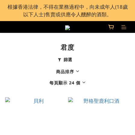
全港接近60間 Bar Pacific 分店免運費自取 或加運費送
根據香港法律，不得在業務過程中，向未成年人(18歲
貨上門
以下人士)售賣或供應令人醺醉的酒類。
全港接近60間 Bar Pacific 分店免運費自取 或加運費送
貨上門
君度
篩選
商品排序
每頁顯示 24 個